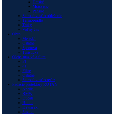
Detské
Motocross
Pánske
Starostlivosť o oblečenie
Termoprádlo
Traky
Voľný čas
Obuv
Mestská
Ostatné
Športová
Turistická
Oleje, mazivá a filtre
2T
4T
Filtre
Ostatné
Starostlivosť o reťaz
Padacie protektory RUTAN
Aprilia
BMW
Ducati
Honda
Kawasaki
Suzuki