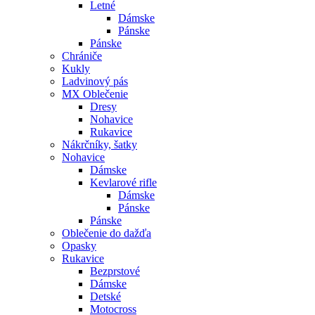
Letné
Dámske
Pánske
Pánske
Chrániče
Kukly
Ladvinový pás
MX Oblečenie
Dresy
Nohavice
Rukavice
Nákrčníky, šatky
Nohavice
Dámske
Kevlarové rifle
Dámske
Pánske
Pánske
Oblečenie do dažďa
Opasky
Rukavice
Bezprstové
Dámske
Detské
Motocross