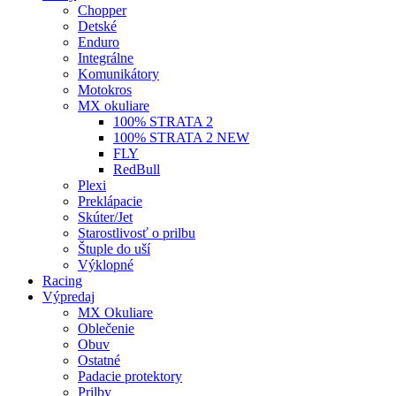
Chopper
Detské
Enduro
Integrálne
Komunikátory
Motokros
MX okuliare
100% STRATA 2
100% STRATA 2 NEW
FLY
RedBull
Plexi
Preklápacie
Skúter/Jet
Starostlivosť o prilbu
Štuple do uší
Výklopné
Racing
Výpredaj
MX Okuliare
Oblečenie
Obuv
Ostatné
Padacie protektory
Prilby