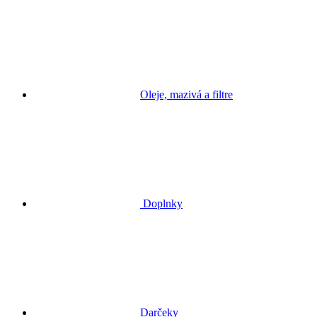
Oleje, mazivá a filtre
Doplnky
Darčeky