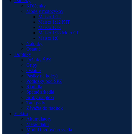
Darčeky
Kľúčenky
Modely motocykov
Maisto 1:12
Maisto 1:12 KIT
Maisto 1:18
Maisto 1:18 Moto GP
Maisto 1:6
Nálepky
Ostatné
Doplnky
Držiaky ŠPZ
Gripy
Ostatné
Pásiky na kolesá
Podložky pod ŠPZ
Riadidlá
Spätné zrkadlá
Šróby na plexi
Tankpady
Závažia do riaditok
Elektro
Akumulátory
Merač tlaku
Modul brzdového svetla