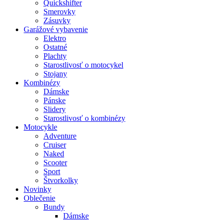
Quickshifter
Smerovky
Zásuvky
Garážové vybavenie
Elektro
Ostatné
Plachty
Starostlivosť o motocykel
Stojany
Kombinézy
Dámske
Pánske
Slidery
Starostlivosť o kombinézy
Motocykle
Adventure
Cruiser
Naked
Scooter
Sport
Štvorkolky
Novinky
Oblečenie
Bundy
Dámske