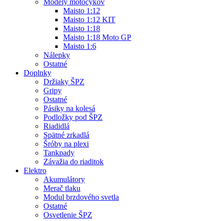
Modely motocykov
Maisto 1:12
Maisto 1:12 KIT
Maisto 1:18
Maisto 1:18 Moto GP
Maisto 1:6
Nálepky
Ostatné
Doplnky
Držiaky ŠPZ
Gripy
Ostatné
Pásiky na kolesá
Podložky pod ŠPZ
Riadidlá
Spätné zrkadlá
Šróby na plexi
Tankpady
Závažia do riaditok
Elektro
Akumulátory
Merač tlaku
Modul brzdového svetla
Ostatné
Osvetlenie ŠPZ