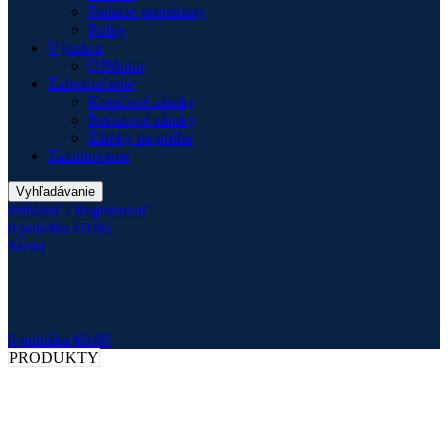
Padacie protektory
Prilby
Výrobca
QJMotor
Zabezpečenie
Kotúčové zámky
Reťazové zámky
Zámky na prilbu
Zazimovanie
Vyhľadávanie
Prihlásiť / Registrovať
0
položka
€
0.00
Menu
0
položka
€
0.00
PRODUKTY