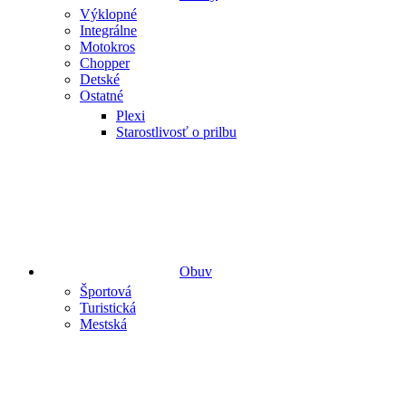
Výklopné
Integrálne
Motokros
Chopper
Detské
Ostatné
Plexi
Starostlivosť o prilbu
Obuv
Športová
Turistická
Mestská