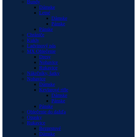
Bundy
Dámske
Letné
Dámske
Pánske
Pánske
Chrániče
Kukly
Ladvinový pás
MX Oblečenie
Dresy
Nohavice
Rukavice
Nákrčníky, šatky
Nohavice
Dámske
Kevlarové rifle
Dámske
Pánske
Pánske
Oblečenie do dažďa
Opasky
Rukavice
Bezprstové
Dámske