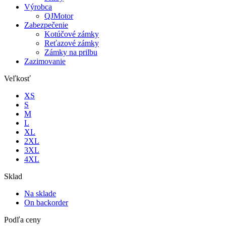
Výrobca
QJMotor
Zabezpečenie
Kotúčové zámky
Reťazové zámky
Zámky na prilbu
Zazimovanie
Veľkosť
XS
S
M
L
XL
2XL
3XL
4XL
Sklad
Na sklade
On backorder
Podľa ceny