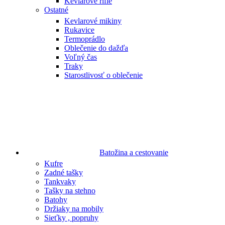
Kevlarové rifle
Ostatné
Kevlarové mikiny
Rukavice
Termoprádlo
Oblečenie do dažďa
Voľný čas
Traky
Starostlivosť o oblečenie
Batožina a cestovanie
Kufre
Zadné tašky
Tankvaky
Tašky na stehno
Batohy
Držiaky na mobily
Sieťky , popruhy