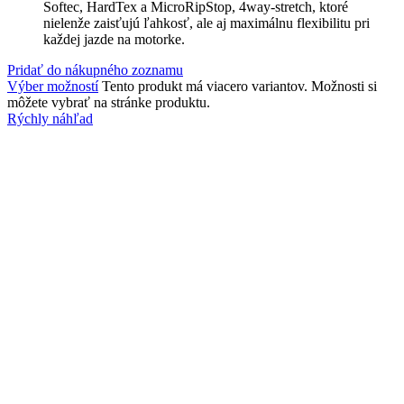
Softec, HardTex a MicroRipStop, 4way-stretch, ktoré
nielenže zaisťujú ľahkosť, ale aj maximálnu flexibilitu pri
každej jazde na motorke.
Pridať do nákupného zoznamu
Výber možností
Tento produkt má viacero variantov. Možnosti si
môžete vybrať na stránke produktu.
Rýchly náhľad