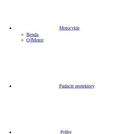
Motocykle
Benda
QJMotor
Padacie protektory
Prilby