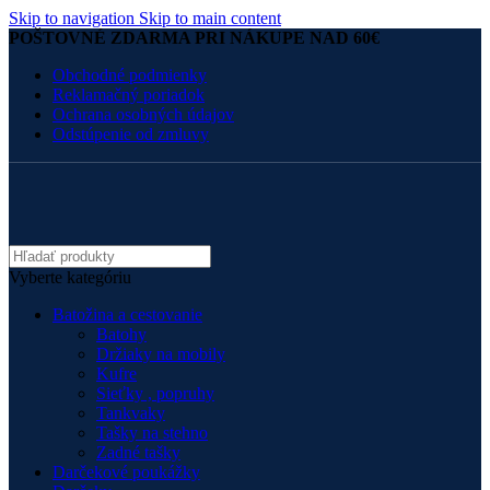
Skip to navigation
Skip to main content
POŠTOVNÉ ZDARMA PRI NÁKUPE NAD 60€
Obchodné podmienky
Reklamačný poriadok
Ochrana osobných údajov
Odstúpenie od zmluvy
Vyberte kategóriu
Batožina a cestovanie
Batohy
Držiaky na mobily
Kufre
Sieťky , popruhy
Tankvaky
Tašky na stehno
Zadné tašky
Darčekové poukážky