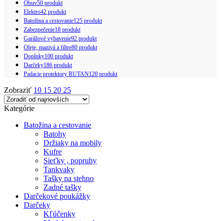
Obuv
50 produkt
Elektro
42 produkt
Batožina a cestovanie
125 produkt
Zabezpečenie
18 produkt
Garážové vybavenie
92 produkt
Oleje, mazivá a filtre
80 produkt
Doplnky
100 produkt
Darčeky
186 produkt
Padacie protektory RUTAN
120 produkt
Zobraziť
10
15
20
25
Kategórie
Batožina a cestovanie
Batohy
Držiaky na mobily
Kufre
Sieťky , popruhy
Tankvaky
Tašky na stehno
Zadné tašky
Darčekové poukážky
Darčeky
Kľúčenky