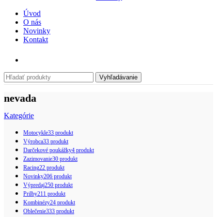
Úvod
O nás
Novinky
Kontakt
Vyhľadávanie
nevada
Kategórie
Motocykle
33 produkt
Výrobca
33 produkt
Darčekové poukážky
4 produkt
Zazimovanie
30 produkt
Racing
22 produkt
Novinky
206 produkt
Výpredaj
250 produkt
Prilby
211 produkt
Kombinézy
24 produkt
Oblečenie
333 produkt