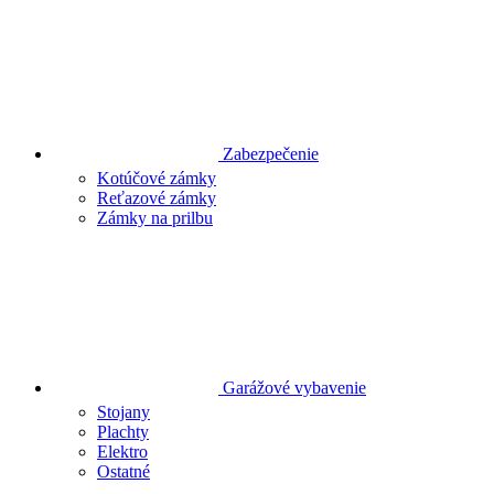
Zabezpečenie
Kotúčové zámky
Reťazové zámky
Zámky na prilbu
Garážové vybavenie
Stojany
Plachty
Elektro
Ostatné