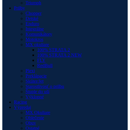
Triumph
Prilby
Chopper
Detské
Enduro
Integrálne
Komunikátory
Motokros
MX okuliare
100% STRATA 2
100% STRATA 2 NEW
FLY
RedBull
Plexi
Preklápacie
Skúter/Jet
Starostlivosť o prilbu
Štuple do uší
Výklopné
Racing
Výpredaj
MX Okuliare
Oblečenie
Obuv
Ostatné