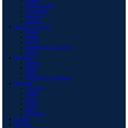
Ostatné
Osvetlenie ŠPZ
Quickshifter
Smerovky
Zásuvky
Garážové vybavenie
Elektro
Ostatné
Plachty
Starostlivosť o motocykel
Stojany
Kombinézy
Dámske
Pánske
Slidery
Starostlivosť o kombinézy
Motocykle
Adventure
Cruiser
Naked
Scooter
Sport
Štvorkolky
Novinky
Oblečenie