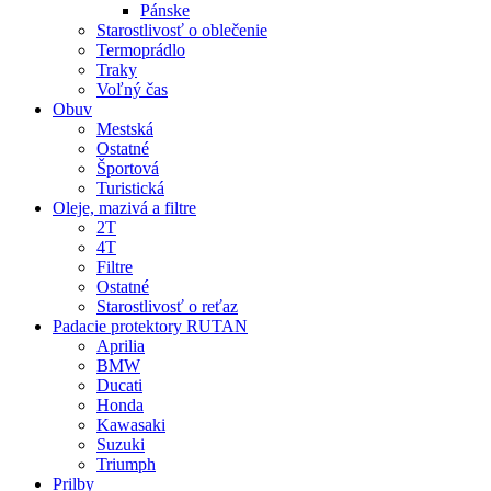
Pánske
Starostlivosť o oblečenie
Termoprádlo
Traky
Voľný čas
Obuv
Mestská
Ostatné
Športová
Turistická
Oleje, mazivá a filtre
2T
4T
Filtre
Ostatné
Starostlivosť o reťaz
Padacie protektory RUTAN
Aprilia
BMW
Ducati
Honda
Kawasaki
Suzuki
Triumph
Prilby