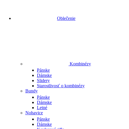
Oblečenie
Kombinézy
Pánske
Dámske
Slidery
Starostlivosť o kombinézy
Bundy
Pánske
Dámske
Letné
Nohavice
Pánske
Dámske