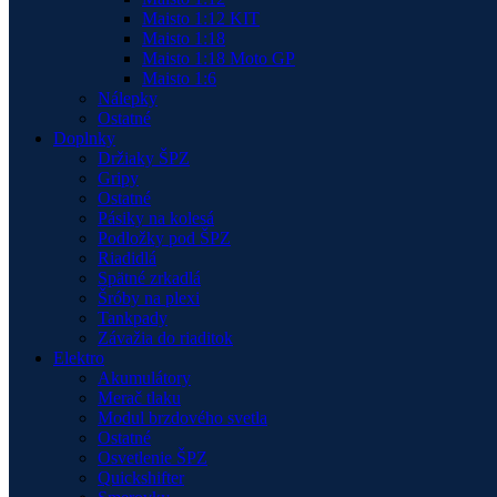
Maisto 1:12 KIT
Maisto 1:18
Maisto 1:18 Moto GP
Maisto 1:6
Nálepky
Ostatné
Doplnky
Držiaky ŠPZ
Gripy
Ostatné
Pásiky na kolesá
Podložky pod ŠPZ
Riadidlá
Spätné zrkadlá
Šróby na plexi
Tankpady
Závažia do riaditok
Elektro
Akumulátory
Merač tlaku
Modul brzdového svetla
Ostatné
Osvetlenie ŠPZ
Quickshifter