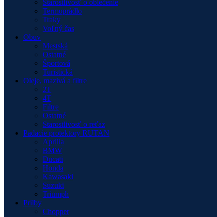
Starostlivosť o oblečenie
Termoprádlo
Traky
Voľný čas
Obuv
Mestská
Ostatné
Športová
Turistická
Oleje, mazivá a filtre
2T
4T
Filtre
Ostatné
Starostlivosť o reťaz
Padacie protektory RUTAN
Aprilia
BMW
Ducati
Honda
Kawasaki
Suzuki
Triumph
Prilby
Chopper