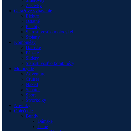
Smerovky
Zásuvky
Garážové vybavenie
Elektro
Ostatné
Plachty
Starostlivosť o motocykel
Stojany
Kombinézy
Dámske
Pánske
Slidery
Starostlivosť o kombinézy
Motocykle
Adventure
Cruiser
Naked
Scooter
Sport
Štvorkolky
Novinky
Oblečenie
Bundy
Dámske
Letné