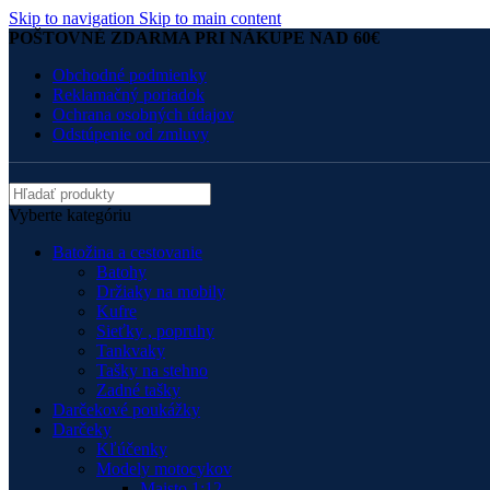
Skip to navigation
Skip to main content
POŠTOVNÉ ZDARMA PRI NÁKUPE NAD 60€
Obchodné podmienky
Reklamačný poriadok
Ochrana osobných údajov
Odstúpenie od zmluvy
Vyberte kategóriu
Batožina a cestovanie
Batohy
Držiaky na mobily
Kufre
Sieťky , popruhy
Tankvaky
Tašky na stehno
Zadné tašky
Darčekové poukážky
Darčeky
Kľúčenky
Modely motocykov
Maisto 1:12