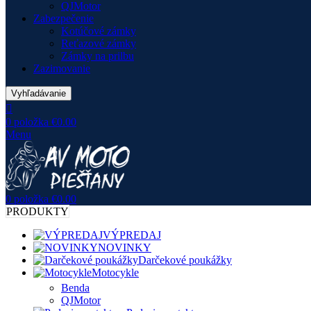
QJMotor
Zabezpečenie
Kotúčové zámky
Reťazové zámky
Zámky na prilbu
Zazimovanie
Vyhľadávanie
0
položka
€
0.00
Menu
0
položka
€
0.00
PRODUKTY
VÝPREDAJ
NOVINKY
Darčekové poukážky
Motocykle
Benda
QJMotor