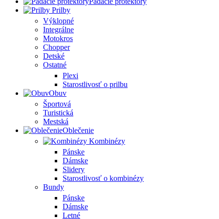
Padacie protektory
Prilby
Výklopné
Integrálne
Motokros
Chopper
Detské
Ostatné
Plexi
Starostlivosť o prilbu
Obuv
Športová
Turistická
Mestská
Oblečenie
Kombinézy
Pánske
Dámske
Slidery
Starostlivosť o kombinézy
Bundy
Pánske
Dámske
Letné