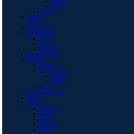
Dámske
Pánske
Pánske
Chrániče
Kukly
Ladvinový pás
MX Oblečenie
Dresy
Nohavice
Rukavice
Nákrčníky, šatky
Nohavice
Dámske
Kevlarové rifle
Dámske
Pánske
Pánske
Oblečenie do dažďa
Opasky
Rukavice
Bezprstové
Dámske
Detské
Motocross
Pánske