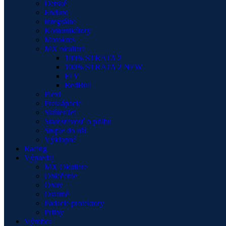
Detské
Enduro
Integrálne
Komunikátory
Motokros
MX okuliare
100% STRATA 2
100% STRATA 2 NEW
FLY
RedBull
Plexi
Preklápacie
Skúter/Jet
Starostlivosť o prilbu
Štuple do uší
Výklopné
Racing
Výpredaj
MX Okuliare
Oblečenie
Obuv
Ostatné
Padacie protektory
Prilby
Výrobca