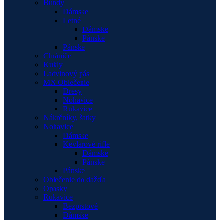
Bundy
Dámske
Letné
Dámske
Pánske
Pánske
Chrániče
Kukly
Ladvinový pás
MX Oblečenie
Dresy
Nohavice
Rukavice
Nákrčníky, šatky
Nohavice
Dámske
Kevlarové rifle
Dámske
Pánske
Pánske
Oblečenie do dažďa
Opasky
Rukavice
Bezprstové
Dámske