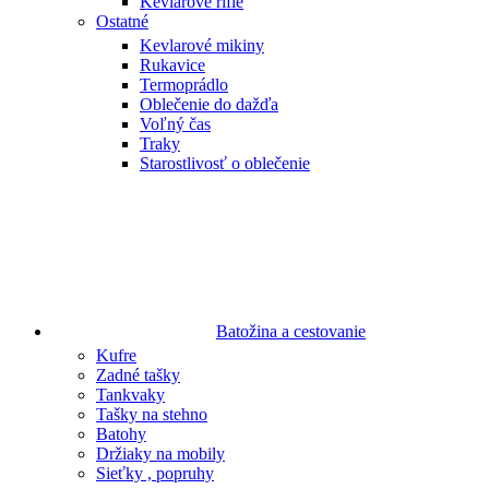
Kevlarové rifle
Ostatné
Kevlarové mikiny
Rukavice
Termoprádlo
Oblečenie do dažďa
Voľný čas
Traky
Starostlivosť o oblečenie
Batožina a cestovanie
Kufre
Zadné tašky
Tankvaky
Tašky na stehno
Batohy
Držiaky na mobily
Sieťky , popruhy