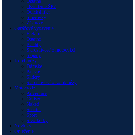
Ostatné
Osvetlenie ŠPZ
Quickshifter
Smerovky
Zásuvky
Garážové vybavenie
Elektro
Ostatné
Plachty
Starostlivosť o motocykel
Stojany
Kombinézy
Dámske
Pánske
Slidery
Starostlivosť o kombinézy
Motocykle
Adventure
Cruiser
Naked
Scooter
Sport
Štvorkolky
Novinky
Oblečenie