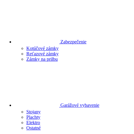
Zabezpečenie
Kotúčové zámky
Reťazové zámky
Zámky na prilbu
Garážové vybavenie
Stojany
Plachty
Elektro
Ostatné