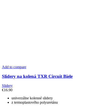
Add to compare
Slidery na kolená TXR Circuit Biele
Slidery
€
16.90
univerzálne kolenné slidery
z termoplastového polyuretánu