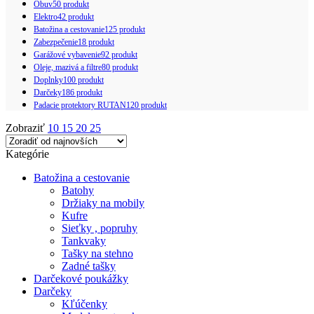
Obuv
50 produkt
Elektro
42 produkt
Batožina a cestovanie
125 produkt
Zabezpečenie
18 produkt
Garážové vybavenie
92 produkt
Oleje, mazivá a filtre
80 produkt
Doplnky
100 produkt
Darčeky
186 produkt
Padacie protektory RUTAN
120 produkt
Zobraziť
10
15
20
25
Kategórie
Batožina a cestovanie
Batohy
Držiaky na mobily
Kufre
Sieťky , popruhy
Tankvaky
Tašky na stehno
Zadné tašky
Darčekové poukážky
Darčeky
Kľúčenky