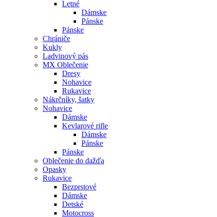
Letné
Dámske
Pánske
Pánske
Chrániče
Kukly
Ladvinový pás
MX Oblečenie
Dresy
Nohavice
Rukavice
Nákrčníky, šatky
Nohavice
Dámske
Kevlarové rifle
Dámske
Pánske
Pánske
Oblečenie do dažďa
Opasky
Rukavice
Bezprstové
Dámske
Detské
Motocross