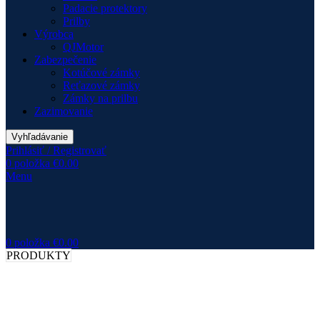
Padacie protektory
Prilby
Výrobca
QJMotor
Zabezpečenie
Kotúčové zámky
Reťazové zámky
Zámky na prilbu
Zazimovanie
Vyhľadávanie
Prihlásiť / Registrovať
0
položka
€
0.00
Menu
0
položka
€
0.00
PRODUKTY