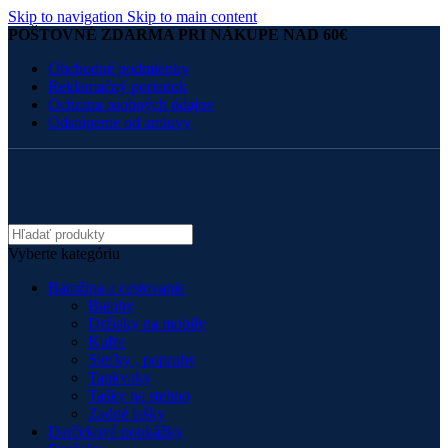
Skip to navigation
Skip to main content
POŠTOVNÉ ZDARMA PRI NÁKUPE NAD 60€
Obchodné podmienky
Reklamačný poriadok
Ochrana osobných údajov
Odstúpenie od zmluvy
Vyberte kategóriu
Batožina a cestovanie
Batohy
Držiaky na mobily
Kufre
Sieťky , popruhy
Tankvaky
Tašky na stehno
Zadné tašky
Darčekové poukážky