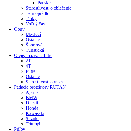
Pánske
Starostlivosť o oblečenie
Termoprádlo
Traky
Voľný čas
Obuv
Mestská
Ostatné
Športová
Turistická
Oleje, mazivá a filtre
2T
4T
Filtre
Ostatné
Starostlivosť o reťaz
Padacie protektory RUTAN
Aprilia
BMW
Ducati
Honda
Kawasaki
Suzuki
Triumph
Prilby