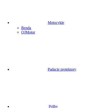
Motocykle
Benda
QJMotor
Padacie protektory
Prilby