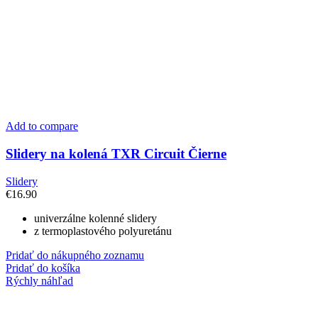
Add to compare
Slidery na kolená TXR Circuit Čierne
Slidery
€
16.90
univerzálne kolenné slidery
z termoplastového polyuretánu
Pridať do nákupného zoznamu
Pridať do košíka
Rýchly náhľad