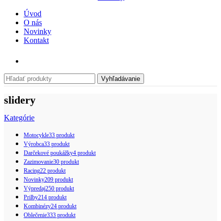
Úvod
O nás
Novinky
Kontakt
Vyhľadávanie
slidery
Kategórie
Motocykle
33 produkt
Výrobca
33 produkt
Darčekové poukážky
4 produkt
Zazimovanie
30 produkt
Racing
22 produkt
Novinky
209 produkt
Výpredaj
250 produkt
Prilby
214 produkt
Kombinézy
24 produkt
Oblečenie
333 produkt