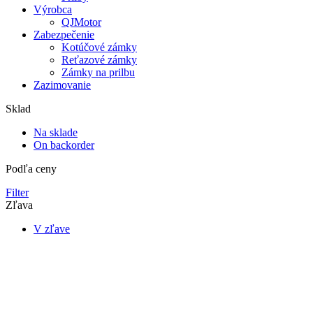
Výrobca
QJMotor
Zabezpečenie
Kotúčové zámky
Reťazové zámky
Zámky na prilbu
Zazimovanie
Sklad
Na sklade
On backorder
Podľa ceny
Filter
Zľava
V zľave