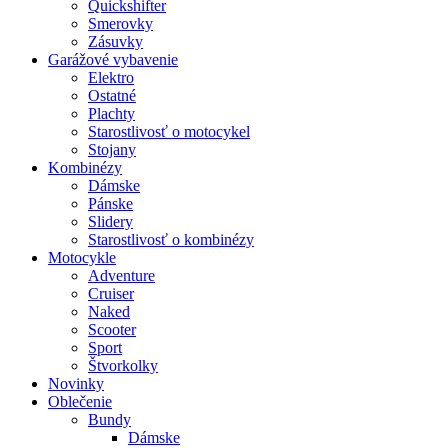
Quickshifter
Smerovky
Zásuvky
Garážové vybavenie
Elektro
Ostatné
Plachty
Starostlivosť o motocykel
Stojany
Kombinézy
Dámske
Pánske
Slidery
Starostlivosť o kombinézy
Motocykle
Adventure
Cruiser
Naked
Scooter
Sport
Štvorkolky
Novinky
Oblečenie
Bundy
Dámske