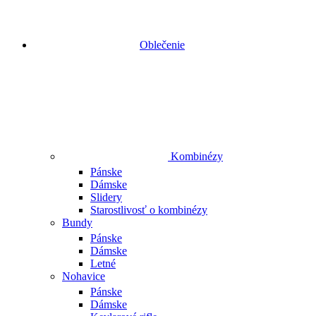
Oblečenie
Kombinézy
Pánske
Dámske
Slidery
Starostlivosť o kombinézy
Bundy
Pánske
Dámske
Letné
Nohavice
Pánske
Dámske