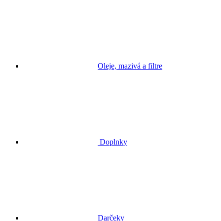
Oleje, mazivá a filtre
Doplnky
Darčeky