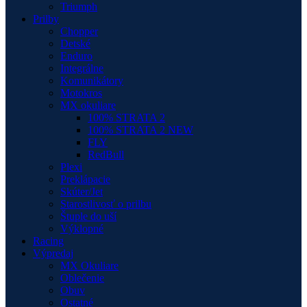
Triumph
Prilby
Chopper
Detské
Enduro
Integrálne
Komunikátory
Motokros
MX okuliare
100% STRATA 2
100% STRATA 2 NEW
FLY
RedBull
Plexi
Preklápacie
Skúter/Jet
Starostlivosť o prilbu
Štuple do uší
Výklopné
Racing
Výpredaj
MX Okuliare
Oblečenie
Obuv
Ostatné