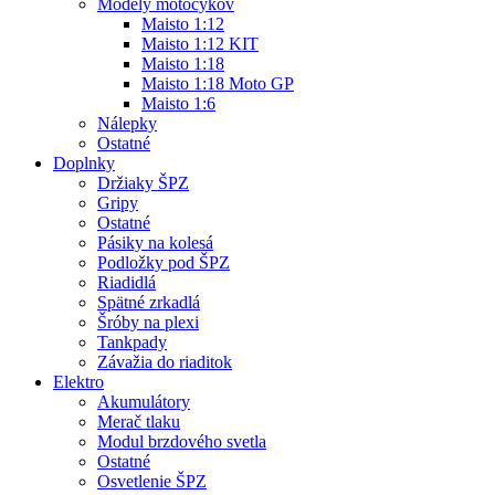
Modely motocykov
Maisto 1:12
Maisto 1:12 KIT
Maisto 1:18
Maisto 1:18 Moto GP
Maisto 1:6
Nálepky
Ostatné
Doplnky
Držiaky ŠPZ
Gripy
Ostatné
Pásiky na kolesá
Podložky pod ŠPZ
Riadidlá
Spätné zrkadlá
Šróby na plexi
Tankpady
Závažia do riaditok
Elektro
Akumulátory
Merač tlaku
Modul brzdového svetla
Ostatné
Osvetlenie ŠPZ