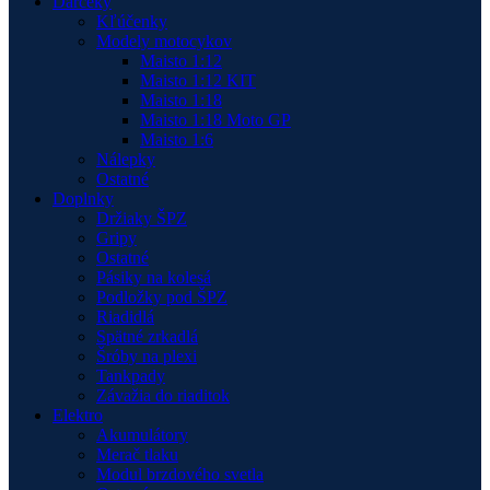
Darčeky
Kľúčenky
Modely motocykov
Maisto 1:12
Maisto 1:12 KIT
Maisto 1:18
Maisto 1:18 Moto GP
Maisto 1:6
Nálepky
Ostatné
Doplnky
Držiaky ŠPZ
Gripy
Ostatné
Pásiky na kolesá
Podložky pod ŠPZ
Riadidlá
Spätné zrkadlá
Šróby na plexi
Tankpady
Závažia do riaditok
Elektro
Akumulátory
Merač tlaku
Modul brzdového svetla