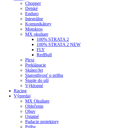
Chopper
Detské
Enduro
Integrálne
Komunikátory
Motokros
MX okuliare
100% STRATA 2
100% STRATA 2 NEW
FLY
RedBull
Plexi
Preklápacie
Skúter/Jet
Starostlivosť o prilbu
Štuple do uší
Výklopné
Racing
Výpredaj
MX Okuliare
Oblečenie
Obuv
Ostatné
Padacie protektory
Prilby