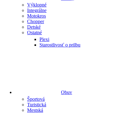
Výklopné
Integrálne
Motokros
Chopper
Detské
Ostatné
Plexi
Starostlivosť o prilbu
Obuv
Športová
Turistická
Mestská