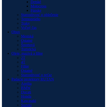
Detské
Motocross
Pánske
Starostlivosť o oblečenie
Termoprádlo
Traky
Voľný čas
Obuv
Mestská
Ostatné
Športová
Turistická
Oleje, mazivá a filtre
2T
4T
Filtre
Ostatné
Starostlivosť o reťaz
Padacie protektory RUTAN
Aprilia
BMW
Ducati
Honda
Kawasaki
Suzuki