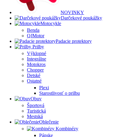
NOVINKY
Darčekové poukážky
Motocykle
Benda
QJMotor
Padacie protektory
Prilby
Výklopné
Integrálne
Motokros
Chopper
Detské
Ostatné
Plexi
Starostlivosť o prilbu
Obuv
Športová
Turistická
Mestská
Oblečenie
Kombinézy
Pánske