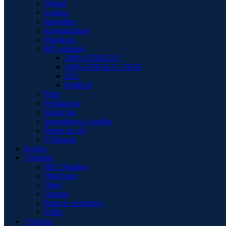
Detské
Enduro
Integrálne
Komunikátory
Motokros
MX okuliare
100% STRATA 2
100% STRATA 2 NEW
FLY
RedBull
Plexi
Preklápacie
Skúter/Jet
Starostlivosť o prilbu
Štuple do uší
Výklopné
Racing
Výpredaj
MX Okuliare
Oblečenie
Obuv
Ostatné
Padacie protektory
Prilby
Výrobca