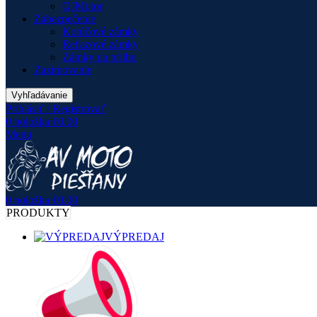
QJMotor
Zabezpečenie
Kotúčové zámky
Reťazové zámky
Zámky na prilbu
Zazimovanie
Vyhľadávanie
Prihlásiť / Registrovať
0
položka
€
0.00
Menu
0
položka
€
0.00
PRODUKTY
VÝPREDAJ