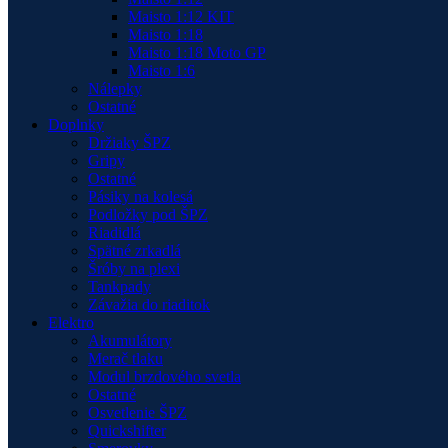
Maisto 1:12 KIT
Maisto 1:18
Maisto 1:18 Moto GP
Maisto 1:6
Nálepky
Ostatné
Doplnky
Držiaky ŠPZ
Gripy
Ostatné
Pásiky na kolesá
Podložky pod ŠPZ
Riadidlá
Spätné zrkadlá
Šróby na plexi
Tankpady
Závažia do riaditok
Elektro
Akumulátory
Merač tlaku
Modul brzdového svetla
Ostatné
Osvetlenie ŠPZ
Quickshifter