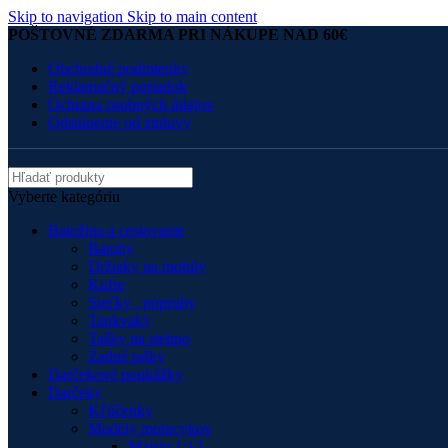
Skip to navigation
Skip to main content
POŠTOVNÉ ZDARMA PRI NÁKUPE NAD 60€
Obchodné podmienky
Reklamačný poriadok
Ochrana osobných údajov
Odstúpenie od zmluvy
Vyberte kategóriu
Batožina a cestovanie
Batohy
Držiaky na mobily
Kufre
Sieťky , popruhy
Tankvaky
Tašky na stehno
Zadné tašky
Darčekové poukážky
Darčeky
Kľúčenky
Modely motocykov
Maisto 1:12