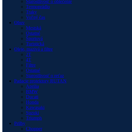
Starostlivosť o oblečenie
Termoprádlo
Traky
Voľný čas
Obuv
Mestská
Ostatné
Športová
Turistická
Oleje, mazivá a filtre
2T
4T
Filtre
Ostatné
Starostlivosť o reťaz
Padacie protektory RUTAN
Aprilia
BMW
Ducati
Honda
Kawasaki
Suzuki
Triumph
Prilby
Chopper