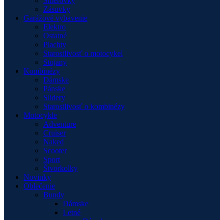
Smerovky
Zásuvky
Garážové vybavenie
Elektro
Ostatné
Plachty
Starostlivosť o motocykel
Stojany
Kombinézy
Dámske
Pánske
Slidery
Starostlivosť o kombinézy
Motocykle
Adventure
Cruiser
Naked
Scooter
Sport
Štvorkolky
Novinky
Oblečenie
Bundy
Dámske
Letné