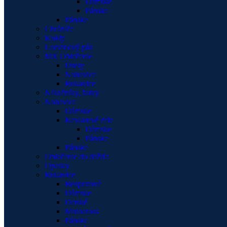
Dámske
Pánske
Pánske
Chrániče
Kukly
Ladvinový pás
MX Oblečenie
Dresy
Nohavice
Rukavice
Nákrčníky, šatky
Nohavice
Dámske
Kevlarové rifle
Dámske
Pánske
Pánske
Oblečenie do dažďa
Opasky
Rukavice
Bezprstové
Dámske
Detské
Motocross
Pánske